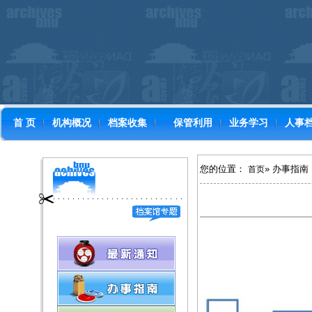
首 页
机构概况
档案收集
保管利用
业务学习
人事
您的位置：
» 办事指南
首页